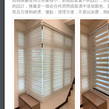
因為捲簾使用空間量很小，更能貼緊窗戶的設計，所
的設計，捲簾是一個在任何房間或裝潢中添加顏色、
而且方便和經濟。優點：清理方便，不易沾灰塵，簡