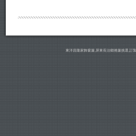
東洋昌隆家飾窗簾,屏東長治鄉捲簾挑選,訂製安裝 請撥