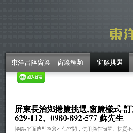
東洋昌隆窗簾
窗簾種類
窗簾挑選
屏東長治鄉捲簾挑選,窗簾樣式-訂製安
629-112、0980-892-577 蘇先生
捲簾/平面造型輕薄不佔空間，使用操作簡單。材質