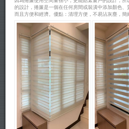
因為捲簾使用空間量很小，更能貼緊窗戶的設計，所
的設計，捲簾是一個在任何房間或裝潢中添加顏色、
而且方便和經濟。優點：清理方便，不易沾灰塵，簡