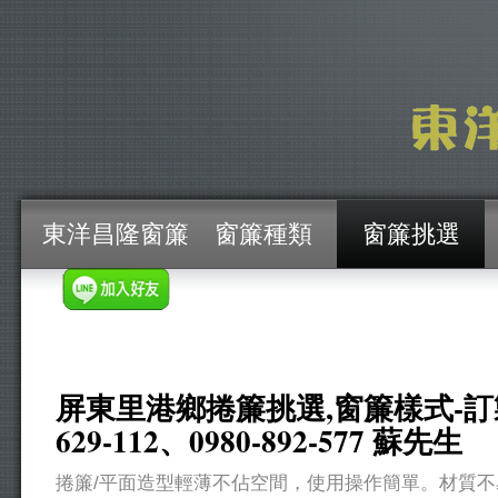
東洋昌隆窗簾
窗簾種類
窗簾挑選
屏東里港鄉捲簾挑選,窗簾樣式-訂製安
629-112、0980-892-577 蘇先生
捲簾/平面造型輕薄不佔空間，使用操作簡單。材質