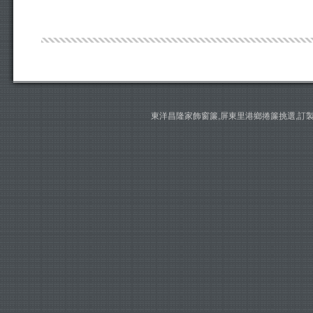
東洋昌隆家飾窗簾,屏東里港鄉捲簾挑選,訂製安裝 請撥